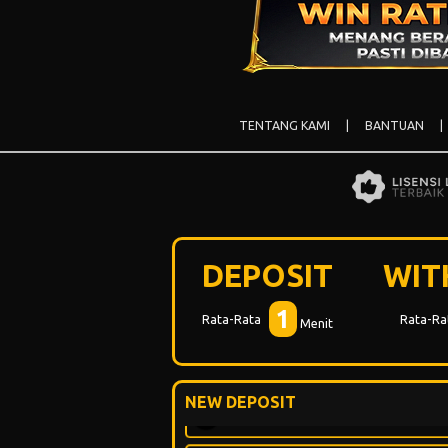
TENTANG KAMI
|
BANTUAN
|
raj*** | Deposit:
Money Pot Deluxe
Luc
ell*** | Deposit:
zulka***in | Deposit:
DEPOSIT
WI
1
firga***ro | Deposit:
Rata-Rata
Rata-Ra
Menit
usa*** | Deposit:
3 Witchs Lamp
Boxi
NEW DEPOSIT
dama*** | Deposit:
ver*** | Deposit: