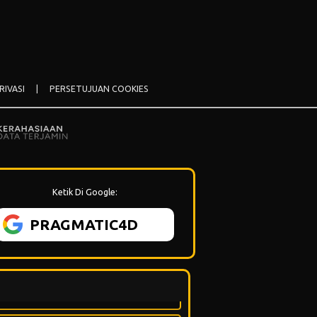
RIVASI
|
PERSETUJUAN COOKIES
Rp.1,320,000
 Crown
Roma X Deluxe
Rp.280,000
Rp.50,000
Ketik Di Google:
PRAGMATIC4D
Rp.450,000
Rp.1,960,000
ures 2
3 Lucky Lion
Rp.1,600,000