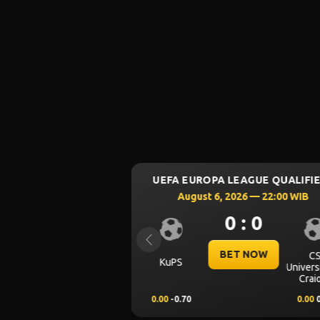
6/8/2026
6/8/20
Lucky Jaguar 500
3 Li
UEFA EUROPA LEAGUE QUALIFI
August 7, 2026 — 00:45 WIB
0 : 0
Previous
BET NOW
PAOK
Ander
0.5
0.66
-0.5
-
3 Coin Wild Tiger
Jackp