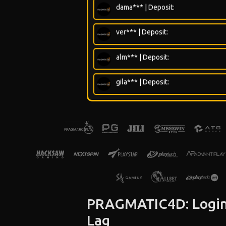
alm*** | Deposit:
gila*** | Deposit:
rah*** | Deposit:
3 Charge Buffalo
Rap
ani*** | Deposit:
oktav***i | Deposit:
nar*** | Deposit:
sito***l | Deposit:
PRAGMATIC4D: Login 
Lucky Jaguar
Sup
nam*** | Deposit:
Lag
cin*** | Deposit: