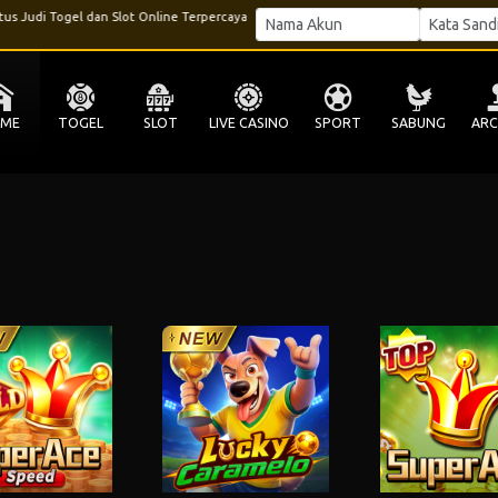
Togel dan Slot Online Terpercaya^.^|*DIHARAPKAN UNTUK AGAR SELALU MEMPERHA
ME
TOGEL
SLOT
LIVE CASINO
SPORT
SABUNG
ARC