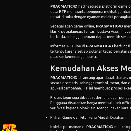
PRAGMATIC4D
hadir sebagai platform game on
data RTP membantu pengguna melihat gambaran
dapat dibuka dengan nyaman melalui perangka
bali*** | Deposit:
Sebagai agen game online,
PRAGMATIC4D
meny
klasik, petualangan, fantasi, budaya Asia, hingg
iswah***i | Deposit:
berbeda, sehingga pemain dapat memilih sesua
Informasi RTP live di
PRAGMATIC4D
berfungsi
kama*** | Deposit:
Sweet Magic
Go
tertentu karena setiap putaran tetap berjalan 
patokan kemenangan pasti.
perm*** | Deposit:
Kemudahan Akses Mel
suar***i | Deposit:
PRAGMATIC4D
dirancang agar dapat diakses 
secara otomatis, sehingga tombol, menu, dan
aplikasi tambahan. Hal ini membuat proses akse
dim*** | Deposit:
Proses login juga dibuat sederhana agar pengg
Pengguna disarankan hanya membuka link offici
zami*** | Deposit:
verifikasi kepada pihak lain. Menggunakan kata
Lucky Doggy
3 
Pilihan Game dan Fitur yang Mudah Dipahami
sab*** | Deposit:
Koleksi permainan di
PRAGMATIC4D
mencakup b
berbeda yang dapat memengaruhi alur permaina
maya***i | Deposit: