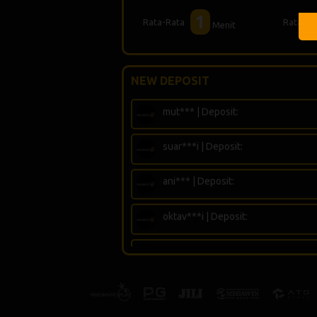
dim*** | Deposit:
1
Rata-Rata
Rata-Ra
Menit
gal*** | Deposit:
mut*** | Deposit:
NEW DEPOSIT
suar***i | Deposit:
ani*** | Deposit:
oktav***i | Deposit:
raj*** | Deposit:
dama*** | Deposit:
sito***l | Deposit: