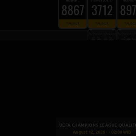
HK SIANG
SYDNEY LOTTO
HAIPHO
8867
3712
89
7/8/2026
7/8/2026
7/8/20
TOTO MACAU1300
TOTO MACA
6300
78
7/8/2026
7/8/20
UEFA CHAMPIONS LEAGUE QUALIF
August 11, 2026 — 22:59 WIB