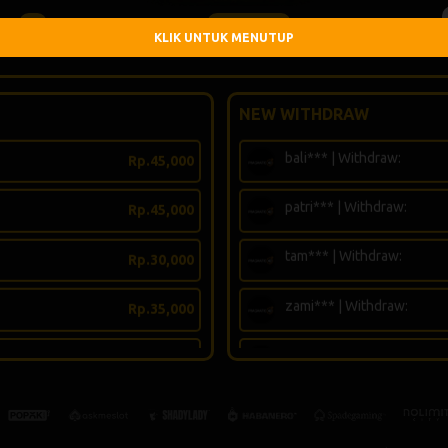
ani*** | Withdraw:
Rp.25,000
3
15697
ta
Menit
Member
KLIK UNTUK MENUTUP
nar*** | Withdraw:
Rp.40,000
bali*** | Withdraw:
Rp.45,000
NEW WITHDRAW
patri*** | Withdraw:
Rp.45,000
tam*** | Withdraw:
Rp.30,000
zami*** | Withdraw:
Rp.35,000
iswah***i | Withdraw:
Rp.25,000
perm*** | Withdraw:
Rp.25,000
cin*** | Withdraw:
Rp.45,000