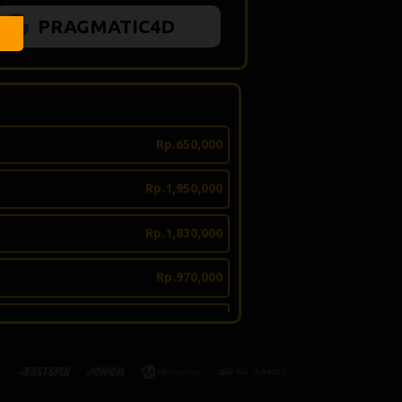
Rp.350,000
PRAGMATIC4D
Rp.280,000
Rp.650,000
Rp.1,950,000
Rp.1,830,000
Rp.970,000
Rp.920,000
Rp.680,000
Rp.270,000