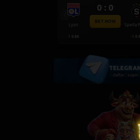
0 : 0
Previous
BET NOW
Union 
Bodo Glimt
Gill
0.75
0.82
-0.75
TELEGRA
Daftar
Login