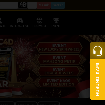
TIKAN NOMOR REK TUJUAN DEPOSIT KAMI BOSSKU*
^Selamat Datang di
Masuk
Daftar
ADE
INTERACTIVE
PROMOSI
EVENT