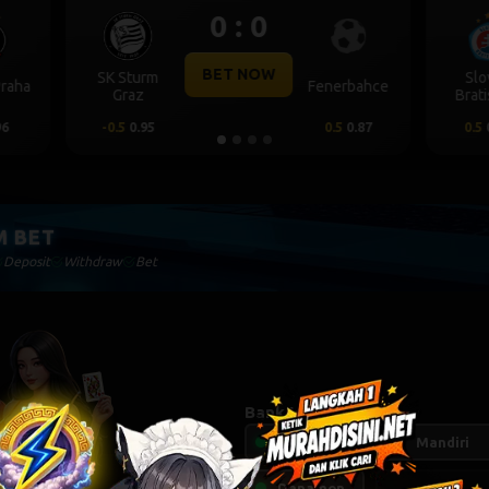
1 : 1
BET NOW
Saint-
e-Tottenham
e-Bayern
Manc
oise
Hotspur
Munchen
Un
1.00
0.00
0.87
0.00
0.89
-0.
M BET
Deposit
Withdraw
Bet
Bank Lokal
BCA
Mandiri
Danamon
BSI