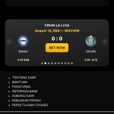
SPAIN LA LIGA
August 16, 2026 — 00:30 WIB
0 : 0
Previous
Next
BET NOW
Alaves
Getafe
0.00
0.62
0.00
-0.72
TENTANG KAMI
BANTUAN
PERATURAN
INFORMASI BANK
HUBUNGI KAMI
KEBIJAKAN PRIVASI
PERSETUJUAN COOKIES