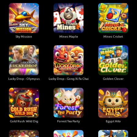
Sky Mission
Mines Maple
Mines Cricket
Lucky Drop - Olympus
Lucky Drop - Gong Xi Fa Chai
Golden Clover
Gold Rush: Wild Dig
Forest Tea Party
Egypt Hilo