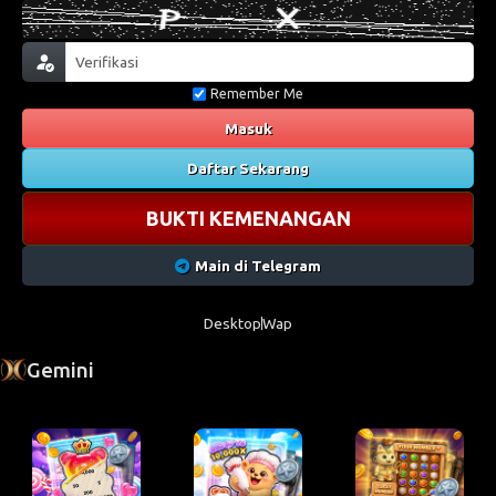
Remember Me
Masuk
Daftar Sekarang
BUKTI KEMENANGAN
Main di Telegram
Desktop
Wap
Gemini