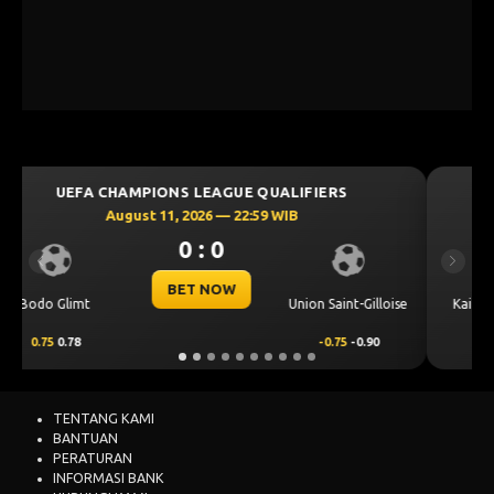
UEFA CHAMPIONS LEAGUE QUALIFIERS
August 11, 2026 — 22:00 WIB
0 : 0
Previous
Next
BET NOW
loise
Kairat Almaty (n)
Levski Sofia
0.00
0.82
0.00
-0.94
TENTANG KAMI
BANTUAN
PERATURAN
INFORMASI BANK