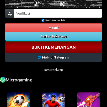
Remember Me
Masuk
Daftar Sekarang
BUKTI KEMENANGAN
Main di Telegram
Desktop
Wap
Microgaming