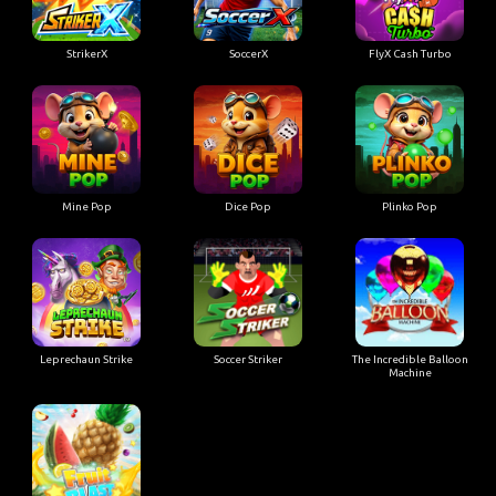
StrikerX
SoccerX
FlyX Cash Turbo
Mine Pop
Dice Pop
Plinko Pop
Leprechaun Strike
Soccer Striker
The Incredible Balloon
Machine