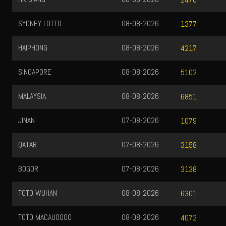
SYDNEY LOTTO
08-08-2026
1377
HAIPHONG
08-08-2026
4217
SINGAPORE
08-08-2026
5102
MALAYSIA
08-08-2026
6851
JINAN
07-08-2026
1079
QATAR
07-08-2026
3158
BOGOR
07-08-2026
3138
TOTO WUHAN
08-08-2026
6301
TOTO MACAU0000
08-08-2026
4072