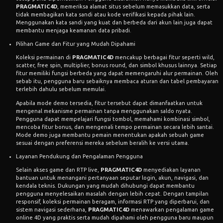
PRAGMATIC4D
, memeriksa alamat situs sebelum memasukkan data, serta
tidak membagikan kata sandi atau kode verifikasi kepada pihak lain.
Menggunakan kata sandi yang kuat dan berbeda dari akun lain juga dapat
membantu menjaga keamanan data pribadi.
Pilihan Game dan Fitur yang Mudah Dipahami
Koleksi permainan di
PRAGMATIC4D
mencakup berbagai fitur seperti wild,
scatter, free spin, multiplier, bonus round, dan simbol khusus lainnya. Setiap
fitur memiliki fungsi berbeda yang dapat memengaruhi alur permainan. Oleh
sebab itu, pengguna baru sebaiknya membaca aturan dan tabel pembayaran
terlebih dahulu sebelum memulai.
Apabila mode demo tersedia, fitur tersebut dapat dimanfaatkan untuk
mengenal mekanisme permainan tanpa menggunakan saldo nyata.
Pengguna dapat mempelajari fungsi tombol, memahami kombinasi simbol,
mencoba fitur bonus, dan mengenali tempo permainan secara lebih santai.
Mode demo juga membantu pemain menentukan apakah sebuah game
sesuai dengan preferensi mereka sebelum beralih ke versi utama.
Layanan Pendukung dan Pengalaman Pengguna
Selain akses game dan RTP live,
PRAGMATIC4D
menyediakan layanan
bantuan untuk menangani pertanyaan seputar login, akun, navigasi, dan
kendala teknis. Dukungan yang mudah dihubungi dapat membantu
pengguna menyelesaikan masalah dengan lebih cepat. Dengan tampilan
responsif, koleksi permainan beragam, informasi RTP yang diperbarui, dan
sistem navigasi sederhana,
PRAGMATIC4D
menawarkan pengalaman game
online 4D yang praktis serta mudah dipahami oleh pengguna baru maupun