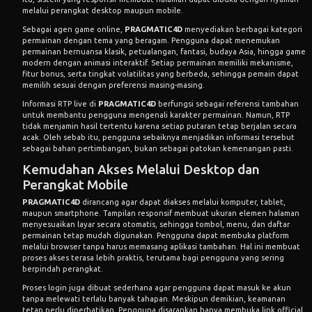
melalui perangkat desktop maupun mobile.
Sebagai agen game online,
PRAGMATIC4D
menyediakan berbagai kategori
permainan dengan tema yang beragam. Pengguna dapat menemukan
permainan bernuansa klasik, petualangan, fantasi, budaya Asia, hingga game
modern dengan animasi interaktif. Setiap permainan memiliki mekanisme,
fitur bonus, serta tingkat volatilitas yang berbeda, sehingga pemain dapat
memilih sesuai dengan preferensi masing-masing.
Informasi RTP live di
PRAGMATIC4D
berfungsi sebagai referensi tambahan
untuk membantu pengguna mengenali karakter permainan. Namun, RTP
tidak menjamin hasil tertentu karena setiap putaran tetap berjalan secara
acak. Oleh sebab itu, pengguna sebaiknya menjadikan informasi tersebut
sebagai bahan pertimbangan, bukan sebagai patokan kemenangan pasti.
Kemudahan Akses Melalui Desktop dan
Perangkat Mobile
PRAGMATIC4D
dirancang agar dapat diakses melalui komputer, tablet,
maupun smartphone. Tampilan responsif membuat ukuran elemen halaman
menyesuaikan layar secara otomatis, sehingga tombol, menu, dan daftar
permainan tetap mudah digunakan. Pengguna dapat membuka platform
melalui browser tanpa harus memasang aplikasi tambahan. Hal ini membuat
proses akses terasa lebih praktis, terutama bagi pengguna yang sering
berpindah perangkat.
Proses login juga dibuat sederhana agar pengguna dapat masuk ke akun
tanpa melewati terlalu banyak tahapan. Meskipun demikian, keamanan
tetap perlu diperhatikan. Pengguna disarankan hanya membuka link official