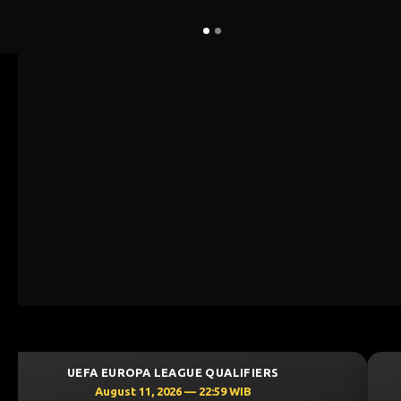
UEFA CHAMPIONS LEAGUE QUALIFIERS
August 11, 2026 — 22:59 WIB