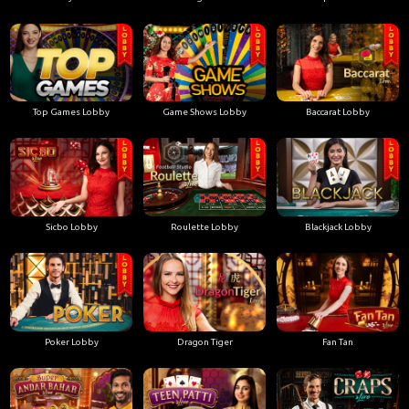
Top Games Lobby
Game Shows Lobby
Baccarat Lobby
Sicbo Lobby
Roulette Lobby
Blackjack Lobby
Poker Lobby
Dragon Tiger
Fan Tan