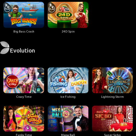
Big Bass Crash
24D Spin
Evolution
Crazy Time
Ice Fishing
Lightning Storm
Funky Time
Mega Ball
Super Sicbo