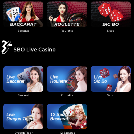
Baccarat
Roulette
Sicbo
SBO Live Casino
Baccarat
Roulette
Sicbo
Dragon Tiger
12 Baccarat