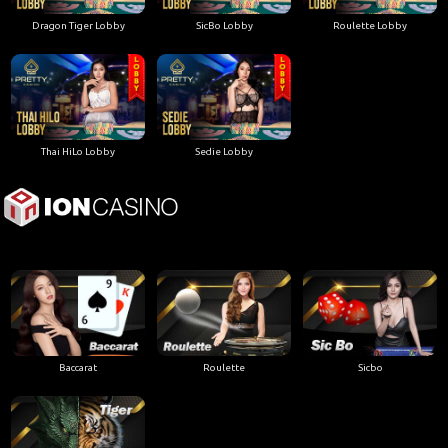
Dragon Tiger Lobby
SicBo Lobby
Roulette Lobby
Thai HiLo Lobby
Sedie Lobby
Baccarat
Roulette
Sicbo