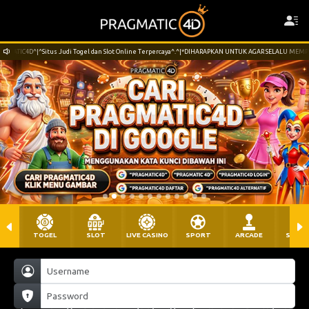
i Togel dan Slot Online Terpercaya^.^|*DIHARAPKAN UNTUK AGAR SELALU MEMPERHATIKAN NOMOR REK 
TOGEL
SLOT
LIVE CASINO
SPORT
ARCADE
SABU