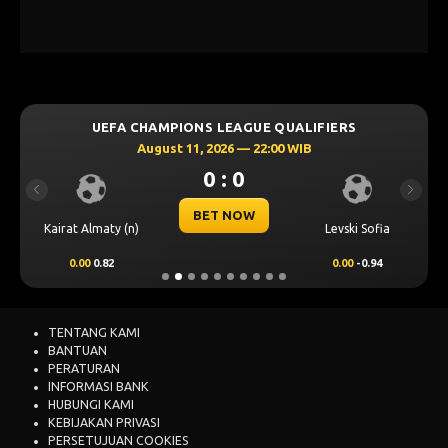
UEFA CHAMPIONS LEAGUE QUALIFIERS
August 11, 2026 — 22:00 WIB
0 : 0
Previous
Next
BET NOW
Kairat Almaty (n)
Levski Sofia
0.00
0.82
0.00
-0.94
TENTANG KAMI
BANTUAN
PERATURAN
INFORMASI BANK
HUBUNGI KAMI
KEBIJAKAN PRIVASI
PERSETUJUAN COOKIES