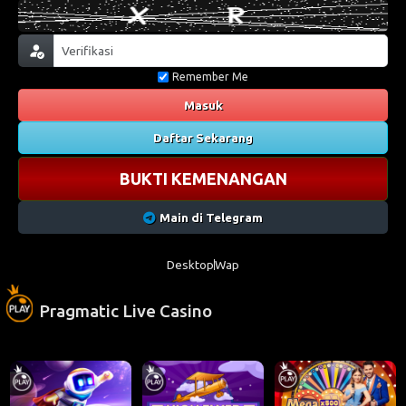
Remember Me
Masuk
Daftar Sekarang
BUKTI KEMENANGAN
Main di Telegram
Desktop
Wap
Pragmatic Live Casino