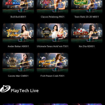
Bull Bull B001
Classic Pokdeng P001
Teen Patti 20-20 W001
Andar Bahar AB001
Ultimate Texas Hold'em T501
Xoc Dia XD001
Casino War CW001
Fish Prawn Crab F001
PlayTech Live