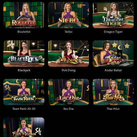
Roulette
Sicbo
Dragon Tiger
Blackjack
Pok Deng
Andar Bahar
Teen Patti 20-20
Xoc Dia
Thai HiLo