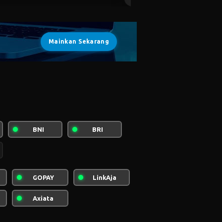
Mainkan Sekarang
BNI
BRI
GOPAY
LinkAja
Axiata