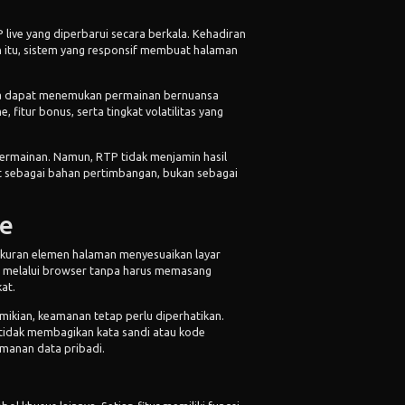
Rp.420,000
live yang diperbarui secara berkala. Kehadiran
itu, sistem yang responsif membuat halaman
Rp.530,000
na dapat menemukan permainan bernuansa
Rp.1,940,000
fitur bonus, serta tingkat volatilitas yang
Rp.1,880,000
ermainan. Namun, RTP tidak menjamin hasil
ut sebagai bahan pertimbangan, bukan sebagai
Rp.1,530,000
le
Rp.1,540,000
ukuran elemen halaman menyesuaikan layar
m melalui browser tanpa harus memasang
Rp.960,000
at.
mikian, keamanan tetap perlu diperhatikan.
Rp.1,550,000
 tidak membagikan kata sandi atau kode
amanan data pribadi.
Rp.50,000