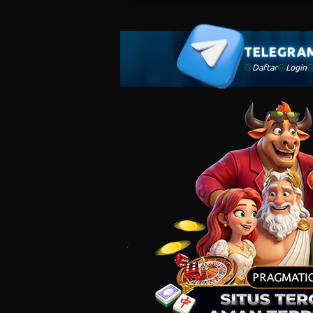
TELEGRA
Daftar
Login