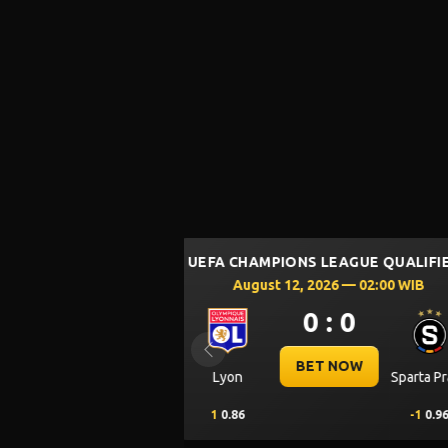
7/8/2026
7/8/20
UEFA CHAMPIONS LEAGUE QUALIF
August 11, 2026 — 22:59 WIB
0 : 0
Previous
BET NOW
Union 
Bodo Glimt
Gill
0.75
0.82
-0.75