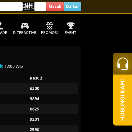
RHATIKAN NOMOR REK TUJUAN DEPOSIT KAMI BOSSKU*
^Selamat Datan
Masuk
Daftar
ADE
INTERACTIVE
PROMOSI
EVENT
lt:
13:00 WIB
Result
6300
9894
0629
9201
2590