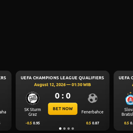
26
7/8/2026
7/8/2026
7/8/2026
7/8/2026
7
IERS
E-FOOTBALL F24 INTERNATIONAL
E-
FRIENDLY
August 8, 2026 — 04:15 WIB
1 : 1
Saint-
oise
BET NOW
e-Croatia
e-Argentina
e-H
1.00
0.00
0.45
0.00
-0.69
-0.