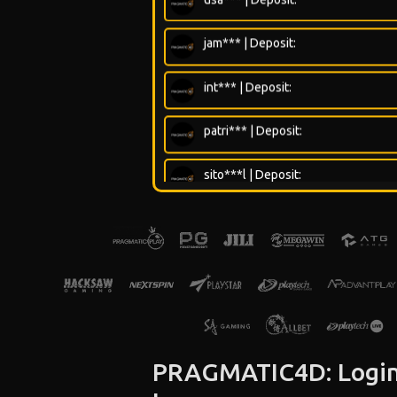
jam*** | Deposit:
int*** | Deposit:
patri*** | Deposit:
sito***l | Deposit:
raj*** | Deposit:
rah*** | Deposit:
perm*** | Deposit:
uta*** | Deposit:
novit***ri | Deposit:
PRAGMATIC4D: Login 