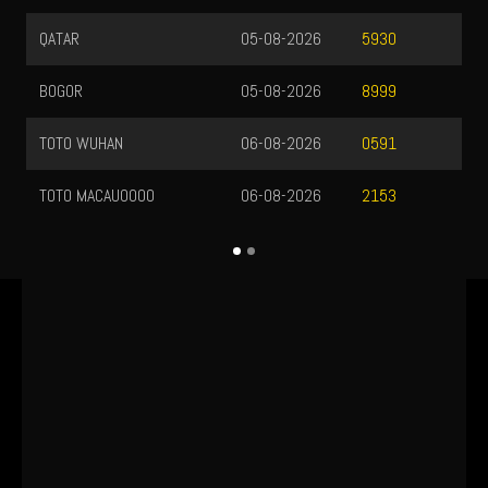
QATAR
05-08-2026
5930
BOGOR
05-08-2026
8999
TOTO WUHAN
06-08-2026
0591
TOTO MACAU0000
06-08-2026
2153