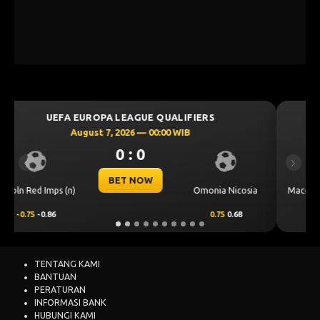
UEFA EUROPA LEAGUE QUALIFIERS
August 6, 2026 — 22:59 WIB
0 : 0
Previous
Next
BET NOW
ia Nicosia
Maccabi Tel Aviv (n)
CSKA Sofi
.75
0.68
0.25
0.68
-0.25
-0.8
TENTANG KAMI
BANTUAN
PERATURAN
INFORMASI BANK
HUBUNGI KAMI