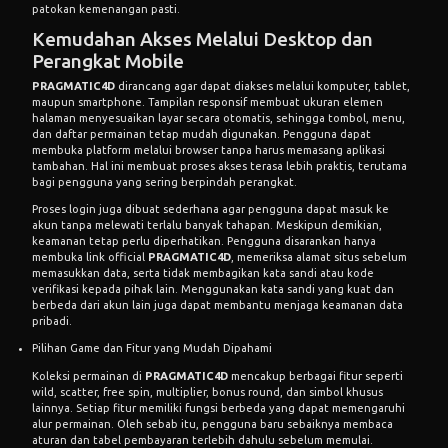
patokan kemenangan pasti.
Kemudahan Akses Melalui Desktop dan
Perangkat Mobile
PRAGMATIC4D
dirancang agar dapat diakses melalui komputer, tablet,
maupun smartphone. Tampilan responsif membuat ukuran elemen
halaman menyesuaikan layar secara otomatis, sehingga tombol, menu,
dan daftar permainan tetap mudah digunakan. Pengguna dapat
membuka platform melalui browser tanpa harus memasang aplikasi
tambahan. Hal ini membuat proses akses terasa lebih praktis, terutama
bagi pengguna yang sering berpindah perangkat.
Proses login juga dibuat sederhana agar pengguna dapat masuk ke
akun tanpa melewati terlalu banyak tahapan. Meskipun demikian,
keamanan tetap perlu diperhatikan. Pengguna disarankan hanya
membuka link official
PRAGMATIC4D
, memeriksa alamat situs sebelum
memasukkan data, serta tidak membagikan kata sandi atau kode
verifikasi kepada pihak lain. Menggunakan kata sandi yang kuat dan
berbeda dari akun lain juga dapat membantu menjaga keamanan data
pribadi.
Pilihan Game dan Fitur yang Mudah Dipahami
Koleksi permainan di
PRAGMATIC4D
mencakup berbagai fitur seperti
wild, scatter, free spin, multiplier, bonus round, dan simbol khusus
lainnya. Setiap fitur memiliki fungsi berbeda yang dapat memengaruhi
alur permainan. Oleh sebab itu, pengguna baru sebaiknya membaca
aturan dan tabel pembayaran terlebih dahulu sebelum memulai.